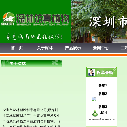
首 页
关于深林
产品展示
新闻中心
工
关于深林
客服1
客服2
客服3
深圳市深林塑胶制品有限公司(原深圳
MSN
市深林塑胶制品厂）主要从事开发及生
eshenlin@hotmail.com
产各系列高档次高品质的仿真植物、花