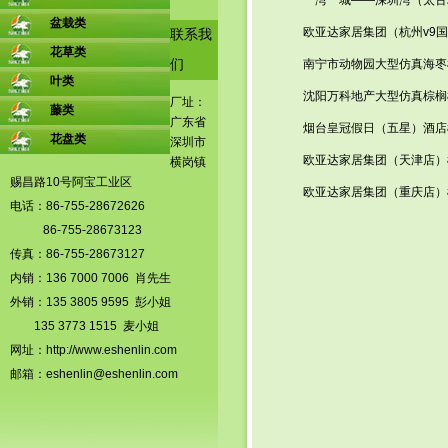
盆栽类
欧亚达家居集团（杭州v9
联系我
花草类
南宁市动物园大型仿真海枣
们
叶类
沈阳万科地产大型仿真棕榈
厂址：
藤类
广东省
烟台皇冠假日（五星）酒店
花盘类
深圳市
欧亚达家居集团（天津店）
横岗镇
赐昌路10号阿宝工业区
欧亚达家居集团（重庆店）
电话：86-755-28672626
86-755-28673123
传真：86-755-28673127
内销：136 7000 7006 肖先生
外销：135 3805 9595 彭小姐
135 3773 1515 麦小姐
网址：
http://www.eshenlin.com
邮箱：
eshenlin@eshenlin.com