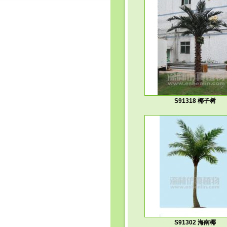
S91318 椰子树
S91302 海南椰