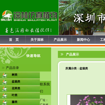
首 页
关于深林
产品展示
新闻中心
工
产品展示
产品目录
所属分类：
盆栽类
树类
盆栽类
联系我
花草类
们
叶类
厂址：
藤类
广东省