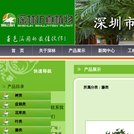
首 页
关于深林
产品展示
新闻中心
工
产品展示
产品目录
所属分类：
藤类
树类
盆栽类
联系我
花草类
们
叶类
厂址：
藤类
广东省