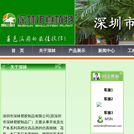
首 页
关于深林
产品展示
新闻中心
工
关于深林
客服1
客服2
客服3
深圳市深林塑胶制品有限公司(原深圳
MSN
市深林塑胶制品厂）主要从事开发及生
eshenlin@hotmail.com
产各系列高档次高品质的仿真植物、花