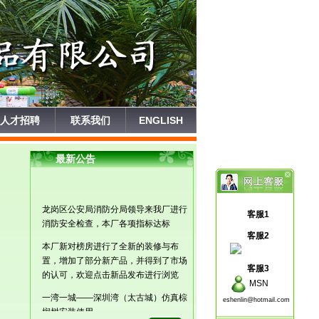
人才招聘
联系我们
ENGLISH
最新公告
龙岗区公安局消防分局领导来我厂进行
客服1
消防安全检查，本厂各项指标达标
客服2
本厂新对榜房进行了全新的装修与布
置，增加了部分新产品，并得到了市场
客服3
的认可，欢迎点击新品发布进行浏览
MSN
一湾一城——深圳湾（太古城）仿真棕
eshenlin@hotmail.com
榈树安装使用