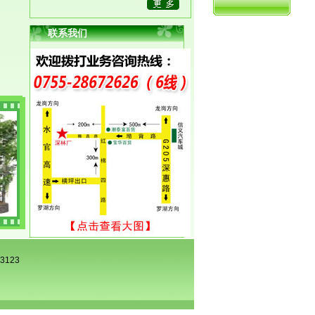
欧亚达家居集团（杭州v9国际已满18,
十大曝光胸片,老狼影视文化传媒有限
联系我们
公司店）椰子树已安装使用
南宁市动物园大型仿真海枣树交付使用
沈阳万科地产大型仿真棕榈榈树交付使
用
烟台皇冠假日（五星）酒店椰子树已安
装使用
欧亚达家居集团（天津店）椰子树已安
装使用
欧亚达家居集团（重庆店）椰子树已安
装使用
73123