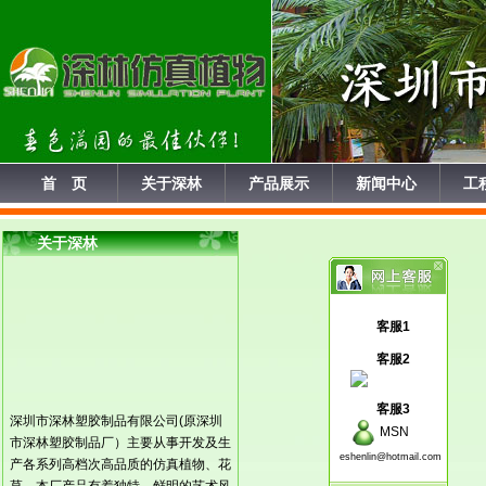
首 页
关于深林
产品展示
新闻中心
工
关于深林
客服1
客服2
客服3
深圳市深林塑胶制品有限公司(原深圳
MSN
市深林塑胶制品厂）主要从事开发及生
eshenlin@hotmail.com
产各系列高档次高品质的仿真植物、花