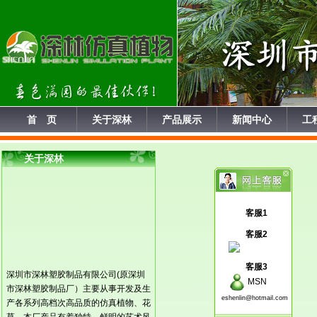
首 页
关于深林
产品展示
新闻中心
工
关于深林
客服1
客服2
客服3
深圳市深林塑胶制品有限公司(原深圳
MSN
市深林塑胶制品厂）主要从事开发及生
eshenlin@hotmail.com
产各系列高档次高品质的仿真植物、花